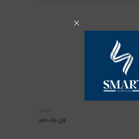
السابق
وي برانــدس