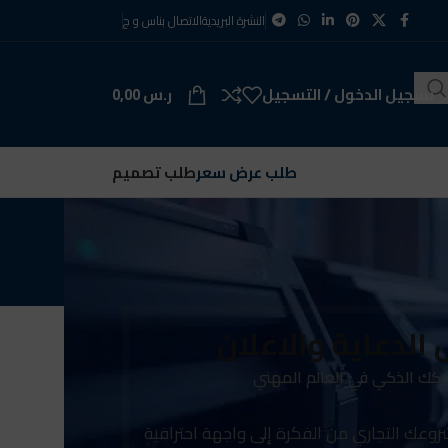
النشرة البريدية
الاتصال بنا
س و ج
تسجيل الدخول / التسجيل
ر.س
0,00
طلب عرض سعر
طلب تصميم
 الدعاية والاعلان
كك الذكي في العالم المهني
وعك التجاري من الفكرة إلى واجهة احترافية