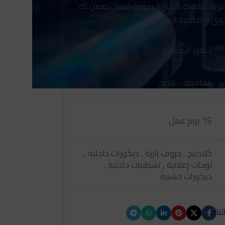
ة علامتك التجارية بجودة تنفيذ تضمن لك
وي والجاذبية البصرية ..
تــمور الــمعلم
محافظة - الخرج
15 يوم عمل
كلادينج , حروف بارزة , ديكورات داخلية ,
لوحات إعلانية , تشطيبات داخلية ,
ديكورات خشبية
نا