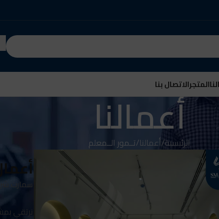
نا
المتجر
الاتصال بنا
أعمالنا
الرئيسية
أعمالنا
تــمور الــمعلم
أعمال
سمارت شري
نرتقي بمشر