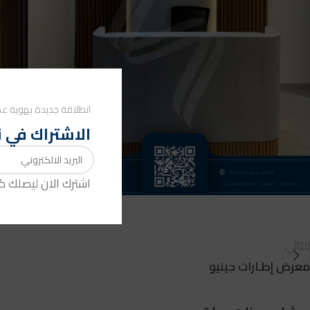
انطلاقة جديدة بهوية عص
الاشتراك في ن
اشترك الان ليصلك 
التالي
معرض إطـارات جينيو