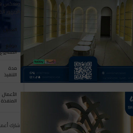
ونعكس هوي
الظهور الق
العميل
موقع
المشروع
مدة
التنفيذ
الأعمال
المنفذة
شارك أعمال