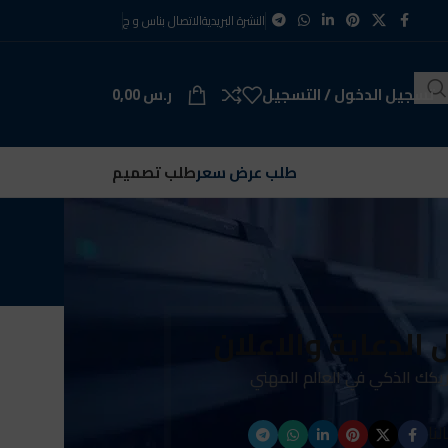
النشرة البريدية
الاتصال بنا
س و ج
تسجيل الدخول / التسجيل
ر.س
0,00
طلب عرض سعر
طلب تصميم
 الدعاية والاعلان
كك الذكي في العالم المهني
نا