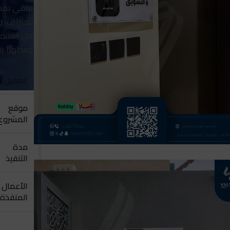
نرتقي بم
باحتراف،
من التشطيب
ومظهرًا 
العميل
موقع
المشروع
مدة
التنفيذ
الأعمال
المنفذة