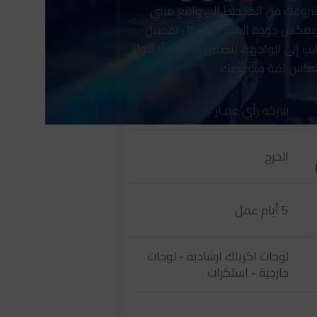
شروعك من المخطط إلى واقع مبني
 ونعكس جودة العمل في كل تفصيل
 إلى الواجهة، لنضمن لك تنفيذًا قويًا
يعكس ثقة مشروعك
شركة رأي عقـار
الخرج
5 أيام عمل
لوحات اكريلك ارشادية - لوحات
خارجية - استكرات