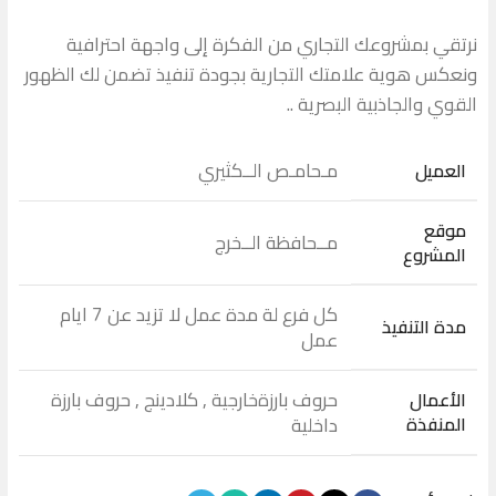
نرتقي بمشروعك التجاري من الفكرة إلى واجهة احترافية
ونعكس هوية علامتك التجارية بجودة تنفيذ تضمن لك الظهور
القوي والجاذبية البصرية ..
مـحامـص الــكثيري
العميل
موقع
مــحافظة الــخرج
المشروع
كل فرع لة مدة عمل لا تزيد عن 7 ايام
مدة التنفيذ
عمل
حروف بارزةخارجية , كلادينج , حروف بارزة
الأعمال
المنفذة
داخلية