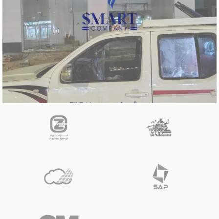
حروف
كلادينج
بسمة المسواك لطب الأسنان