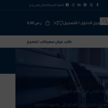
النشرة البريدية
الاتصال بنا
س و ج
تسجيل الدخول / التسجيل
ر.س
0,00
طلب عرض سعر
طلب تصميم
 الدعاية والاعلان
كك الذكي في العالم المهني
وعك التجاري من الفكرة إلى واجهة احترافية