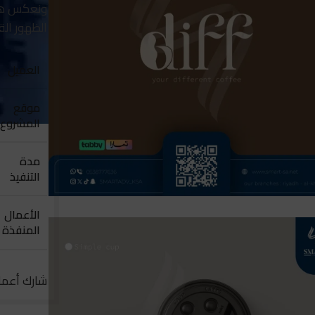
ونعكس هوي
الظهور الق
العميل
موقع
المشروع
مدة
التنفيذ
الأعمال
المنفذة
شارك أعمال