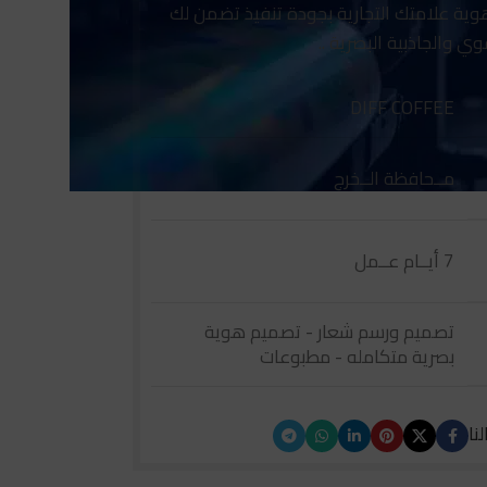
ة علامتك التجارية بجودة تنفيذ تضمن لك
وي والجاذبية البصرية ..
DIFF COFFEE
مــحافظة الــخرج
7 أيــام عــمل
تصميم ورسم شعار - تصميم هوية
بصرية متكامله - مطبوعات
نا