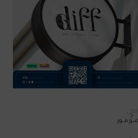
التالي
غــرز مــور