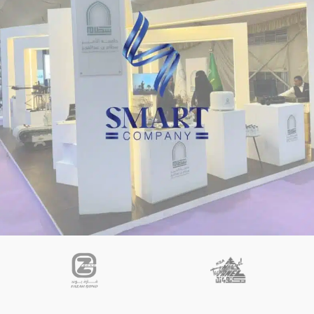
تنفيذ بوثات المعارض والمؤتمرات
مطبوعات
جــامعة الأمير سطام بن عبدالـعزيز