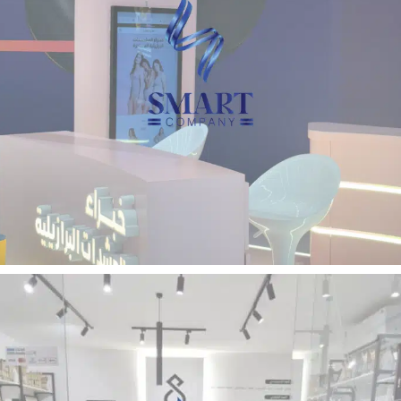
تنفيذ بوثات المعارض والمؤتمرات
بـوث متـرو برازيـل