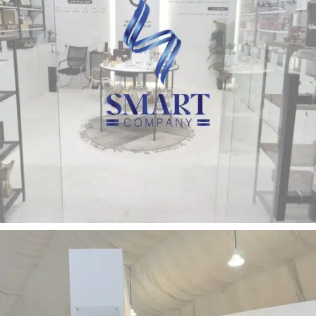
استيكرات
تنفيذ بوثات المعارض والمؤتمرات
بــراشـين الــعود