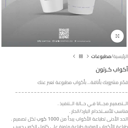
Click to enlarge
الرئيسية
مطبوعات
أكواب كـرتون
قدّم مشروبك بأناقة… بأكواب مطبوعة تعبر عنك
____________________________________
الــتصميم مجــانا فـي حــالة الــتنفيذ .
مناسب للأســتخدام البارد/الحار .
الحد الأدنى لطباعة الأكواب يبدأ من
1000 كوب
لكل تصميم .
طباعة الأكواب الورقية طباعة ملونة على كامل الكوب حسب