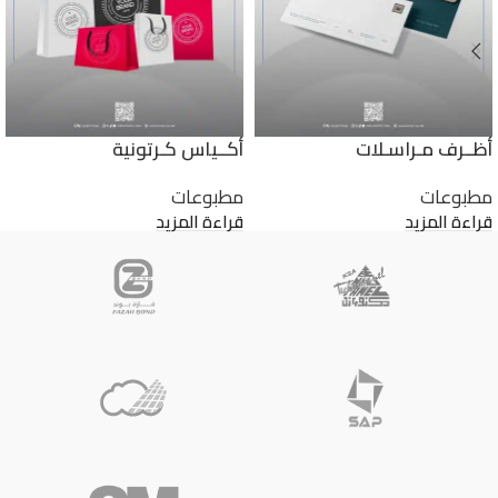
أظــرف مـراسـلات
أكــياس كـرتونية
مطبوعات
مطبوعات
قراءة المزيد
قراءة المزيد